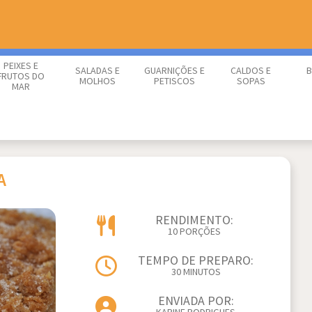
PEIXES E
SALADAS E
GUARNIÇÕES E
CALDOS E
B
FRUTOS DO
MOLHOS
PETISCOS
SOPAS
MAR
A
RENDIMENTO:
10 PORÇÕES
TEMPO DE PREPARO:
30 MINUTOS
ENVIADA POR: