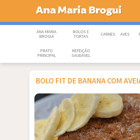
Ana Maria Brogui
ANA MARIA
BOLOS E
CARNES
AVES
BROGUI
TORTAS
PRATO
REFEIÇÃO
PRINCIPAL
SAUDÁVEL
BOLO FIT DE BANANA COM AVEI