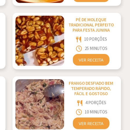
PÉ DE MOLEQUE
TRADICIONAL PERFEITO
PARA FESTA JUNINA
10 PORÇÕES
25 MINUTOS
VER RECEITA
FRANGO DESFIADO BEM
TEMPERADO RÁPIDO,
FÁCIL E GOSTOSO
4 PORÇÕES
10 MINUTOS
VER RECEITA