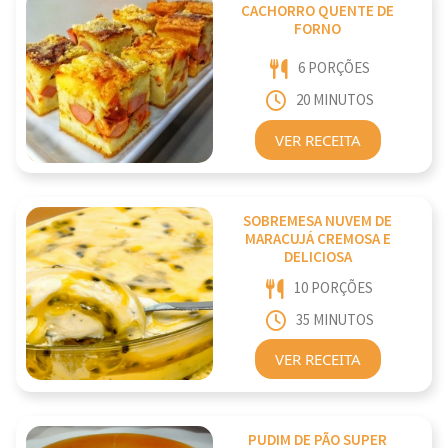
CACHORRO QUENTE DE
FORNO
6 PORÇÕES
20 MINUTOS
VER RECEITA
SOBREMESA NUVEM DE
MARACUJÁ CREMOSA E
DELICIOSA
10 PORÇÕES
35 MINUTOS
VER RECEITA
PUDIM DE PÃO SUPER