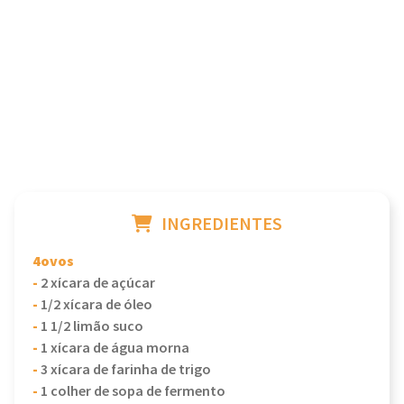
INGREDIENTES
4ovos
-
2 xícara de açúcar
-
1/2 xícara de óleo
-
1 1/2 limão suco
-
1 xícara de água morna
-
3 xícara de farinha de trigo
-
1 colher de sopa de fermento