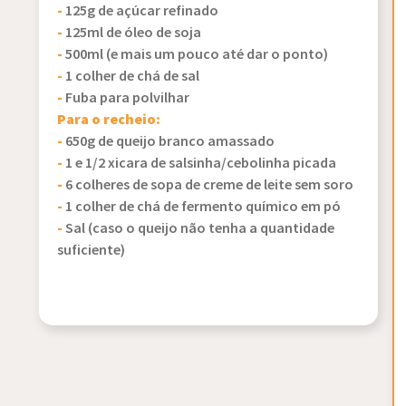
-
125g de açúcar refinado
-
125ml de óleo de soja
-
500ml (e mais um pouco até dar o ponto)
-
1 colher de chá de sal
-
Fuba para polvilhar
Para o recheio:
-
650g de queijo branco amassado
-
1 e 1/2 xicara de salsinha/cebolinha picada
-
6 colheres de sopa de creme de leite sem soro
-
1 colher de chá de fermento químico em pó
-
Sal (caso o queijo não tenha a quantidade
suficiente)