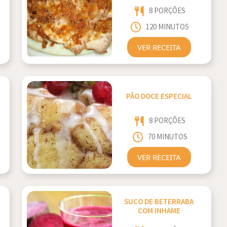
8 PORÇÕES
120 MINUTOS
VER RECEITA
PÃO DOCE ESPECIAL
8 PORÇÕES
70 MINUTOS
VER RECEITA
SUCO DE BETERRABA
COM INHAME