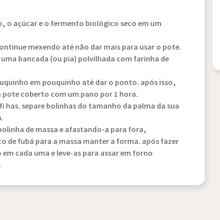
go, o açúcar e o fermento biológico seco em um
 continue mexendo até não dar mais para usar o pote.
uma bancada (ou pia) polvilhada com farinha de
ouquinho em pouquinho até dar o ponto. após isso,
m pote coberto com um pano por 1 hora.
sfi has. separe bolinhas do tamanho da palma da sua
.
bolinha de massa e afastando-a para fora,
o de fubá para a massa manter a forma. após fazer
o em cada uma e leve-as para assar em forno
.