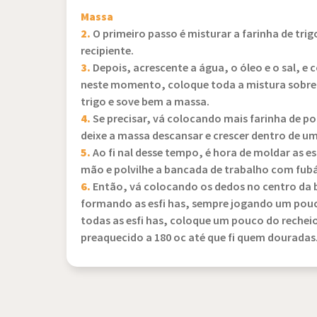
Massa
2.
O primeiro passo é misturar a farinha de tri
recipiente.
3.
Depois, acrescente a água, o óleo e o sal, e
neste momento, coloque toda a mistura sobre 
trigo e sove bem a massa.
4.
Se precisar, vá colocando mais farinha de p
deixe a massa descansar e crescer dentro de u
5.
Ao fi nal desse tempo, é hora de moldar as e
mão e polvilhe a bancada de trabalho com fubá
6.
Então, vá colocando os dedos no centro da 
formando as esfi has, sempre jogando um pouc
todas as esfi has, coloque um pouco do rechei
preaquecido a 180 oc até que fi quem douradas