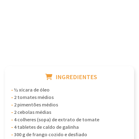
INGREDIENTES
-
½ xícara de óleo
-
2 tomates médios
-
2 pimentões médios
-
2 cebolas médias
-
4 colheres (sopa) de extrato de tomate
-
4 tabletes de caldo de galinha
-
300 g de frango cozido e desfiado