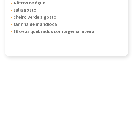
-
4 litros de água
-
sal a gosto
-
cheiro verde a gosto
-
farinha de mandioca
-
16 ovos quebrados com a gema inteira