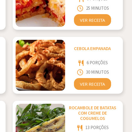
25 MINUTOS
VER RECEITA
CEBOLA EMPANADA
6 PORÇÕES
30 MINUTOS
VER RECEITA
ROCAMBOLE DE BATATAS
COM CREME DE
COGUMELOS
13 PORÇÕES