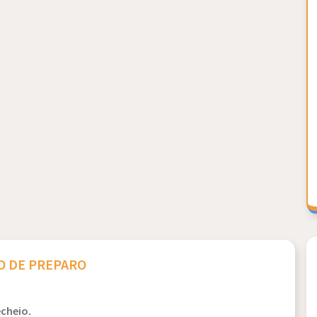
 DE PREPARO
echeio.