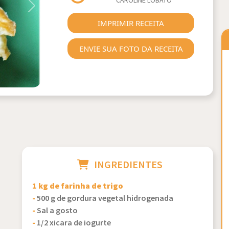
CAROLINE LOBATO
Next
IMPRIMIR RECEITA
ENVIE SUA FOTO DA RECEITA
INGREDIENTES
1 kg de farinha de trigo
-
500 g de gordura vegetal hidrogenada
-
Sal a gosto
-
1/2 xicara de iogurte