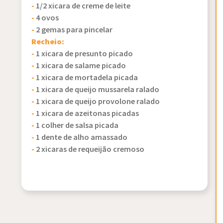
-
1/2 xicara de creme de leite
-
4 ovos
-
2 gemas para pincelar
Recheio:
-
1 xicara de presunto picado
-
1 xicara de salame picado
-
1 xicara de mortadela picada
-
1 xicara de queijo mussarela ralado
-
1 xicara de queijo provolone ralado
-
1 xicara de azeitonas picadas
-
1 colher de salsa picada
-
1 dente de alho amassado
-
2 xicaras de requeijão cremoso