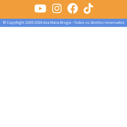
© CopyRight 2009-2026 Ana Maria Brogui - Todos os direitos reservados