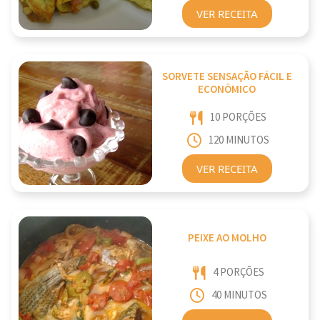
VER RECEITA
SORVETE SENSAÇÃO FÁCIL E
ECONÔMICO
10 PORÇÕES
120 MINUTOS
VER RECEITA
PEIXE AO MOLHO
4 PORÇÕES
40 MINUTOS