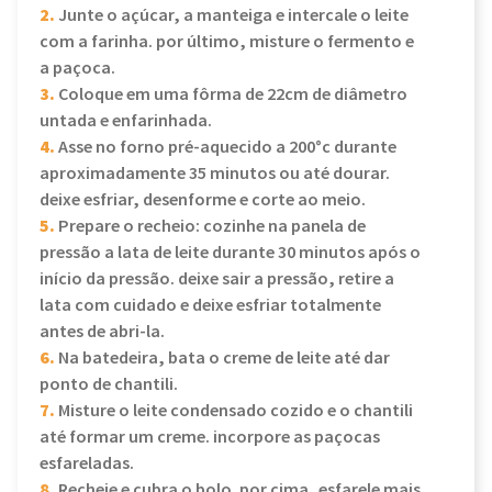
2.
Junte o açúcar, a manteiga e intercale o leite
com a farinha. por último, misture o fermento e
a paçoca.
3.
Coloque em uma fôrma de 22cm de diâmetro
untada e enfarinhada.
4.
Asse no forno pré-aquecido a 200°c durante
aproximadamente 35 minutos ou até dourar.
deixe esfriar, desenforme e corte ao meio.
5.
Prepare o recheio: cozinhe na panela de
pressão a lata de leite durante 30 minutos após o
início da pressão. deixe sair a pressão, retire a
lata com cuidado e deixe esfriar totalmente
antes de abri-la.
6.
Na batedeira, bata o creme de leite até dar
ponto de chantili.
7.
Misture o leite condensado cozido e o chantili
até formar um creme. incorpore as paçocas
esfareladas.
8.
Recheie e cubra o bolo. por cima, esfarele mais