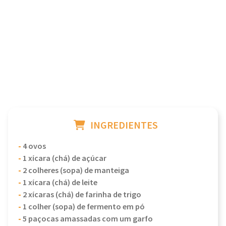
INGREDIENTES
-
4 ovos
-
1 xícara (chá) de açúcar
-
2 colheres (sopa) de manteiga
-
1 xícara (chá) de leite
-
2 xícaras (chá) de farinha de trigo
-
1 colher (sopa) de fermento em pó
-
5 paçocas amassadas com um garfo