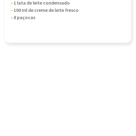
-
1 lata de leite condensado
-
100 ml de creme de leite fresco
-
8 paçocas