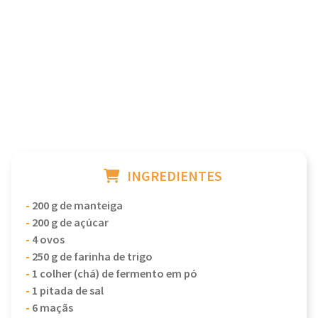
INGREDIENTES
-
200 g de manteiga
-
200 g de açúcar
-
4 ovos
-
250 g de farinha de trigo
-
1 colher (chá) de fermento em pó
-
1 pitada de sal
-
6 maçãs