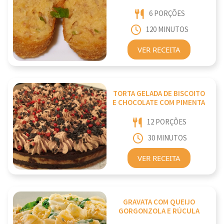
6 PORÇÕES
120 MINUTOS
VER RECEITA
TORTA GELADA DE BISCOITO
E CHOCOLATE COM PIMENTA
12 PORÇÕES
30 MINUTOS
VER RECEITA
GRAVATA COM QUEIJO
GORGONZOLA E RÚCULA