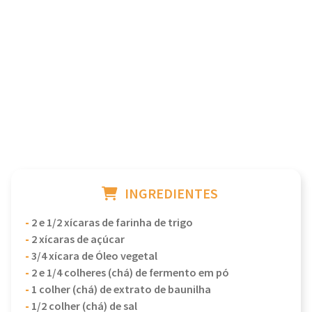
INGREDIENTES
-
2 e 1/2 xícaras de farinha de trigo
-
2 xícaras de açúcar
-
3/4 xícara de Óleo vegetal
-
2 e 1/4 colheres (chá) de fermento em pó
-
1 colher (chá) de extrato de baunilha
-
1/2 colher (chá) de sal