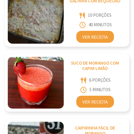
GALINHA COM REQUEIJÃO
10 PORÇÕES
40 MINUTOS
VER RECEITA
SUCO DE MORANGO COM
CAPIM LIMÃO
6 PORÇÕES
5 MINUTOS
VER RECEITA
CAIPIRINHA FÁCIL DE
MORANGO