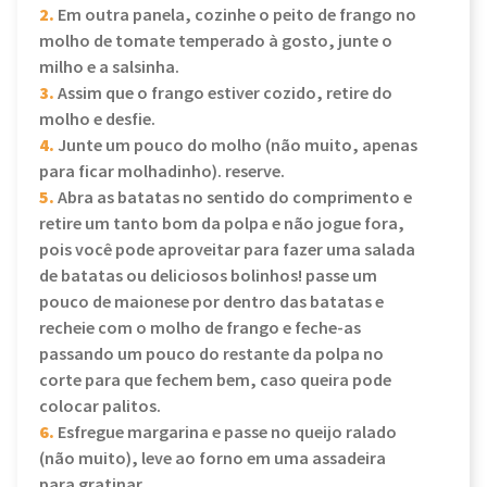
2.
Em outra panela, cozinhe o peito de frango no
molho de tomate temperado à gosto, junte o
milho e a salsinha.
3.
Assim que o frango estiver cozido, retire do
molho e desfie.
4.
Junte um pouco do molho (não muito, apenas
para ficar molhadinho). reserve.
5.
Abra as batatas no sentido do comprimento e
retire um tanto bom da polpa e não jogue fora,
pois você pode aproveitar para fazer uma salada
de batatas ou deliciosos bolinhos! passe um
pouco de maionese por dentro das batatas e
recheie com o molho de frango e feche-as
passando um pouco do restante da polpa no
corte para que fechem bem, caso queira pode
colocar palitos.
6.
Esfregue margarina e passe no queijo ralado
(não muito), leve ao forno em uma assadeira
para gratinar.