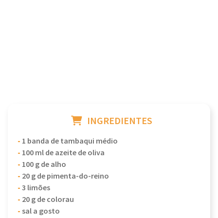
INGREDIENTES
-
1 banda de tambaqui médio
-
100 ml de azeite de oliva
-
100 g de alho
-
20 g de pimenta-do-reino
-
3 limões
-
20 g de colorau
-
sal a gosto