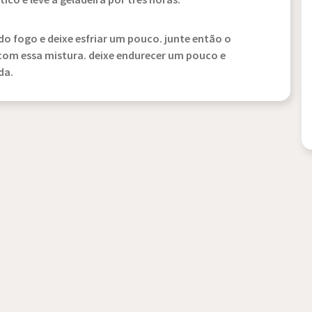
co e leve à geladeira por três horas.
o fogo e deixe esfriar um pouco. junte então o
com essa mistura. deixe endurecer um pouco e
da.