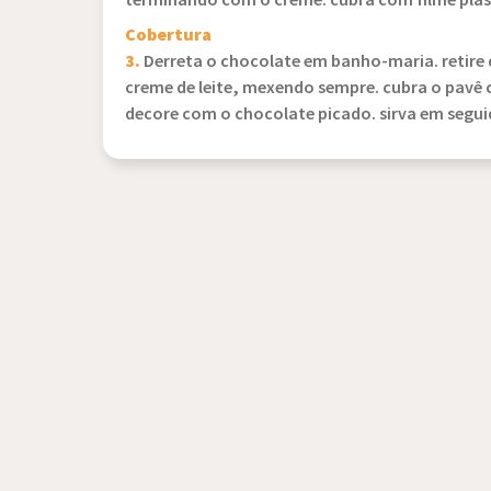
terminando com o creme. cubra com filme plásti
Cobertura
3.
Derreta o chocolate em banho-maria. retire d
creme de leite, mexendo sempre. cubra o pavê 
decore com o chocolate picado. sirva em segui