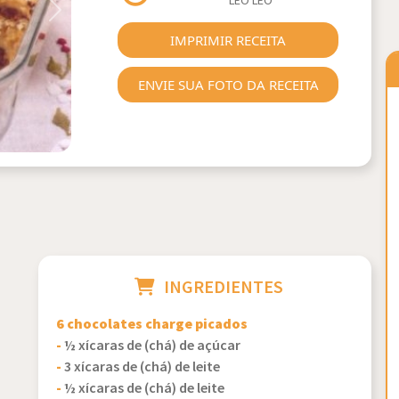
LEO LEO
Next
IMPRIMIR RECEITA
ENVIE SUA FOTO DA RECEITA
INGREDIENTES
6 chocolates charge picados
-
½ xícaras de (chá) de açúcar
-
3 xícaras de (chá) de leite
-
½ xícaras de (chá) de leite