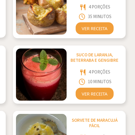
4 PORÇÕES
35 MINUTOS
VER RECEITA
SUCO DE LARANJA,
BETERRABA E GENGIBRE
4 PORÇÕES
10 MINUTOS
VER RECEITA
SORVETE DE MARACUJÁ
FÁCIL