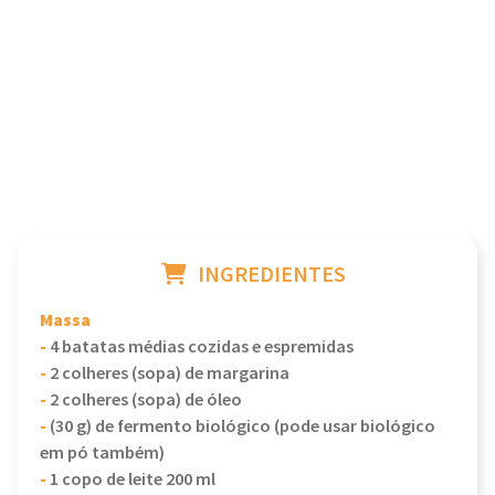
INGREDIENTES
Massa
-
4 batatas médias cozidas e espremidas
-
2 colheres (sopa) de margarina
-
2 colheres (sopa) de óleo
-
(30 g) de fermento biológico (pode usar biológico
em pó também)
-
1 copo de leite 200 ml