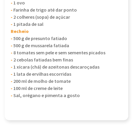
-
1 ovo
-
Farinha de trigo até dar ponto
-
2 colheres (sopa) de açúcar
-
1 pitada de sal
Recheio
-
500 g de presunto fatiado
-
500 g de mussarela fatiada
-
8 tomates sem pele e sem sementes picados
-
2 cebolas fatiadas bem finas
-
1 xícara (chá) de azeitonas descaroçadas
-
1 lata de ervilhas escorridas
-
200 ml de molho de tomate
-
100 ml de creme de leite
-
Sal, orégano e pimenta a gosto