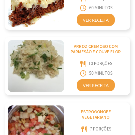
60 MINUTOS
VER RECEITA
ARROZ CREMOSO COM
PARMESÃO E COUVE FLOR
10 PORÇÕES
50 MINUTOS
VER RECEITA
ESTROGONOFE
VEGETARIANO
7 PORÇÕES