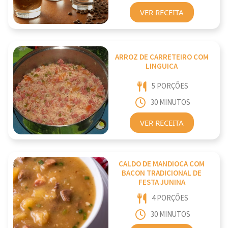
VER RECEITA
ARROZ DE CARRETEIRO COM
LINGUICA
5 PORÇÕES
30 MINUTOS
VER RECEITA
CALDO DE MANDIOCA COM
BACON TRADICIONAL DE
FESTA JUNINA
4 PORÇÕES
30 MINUTOS