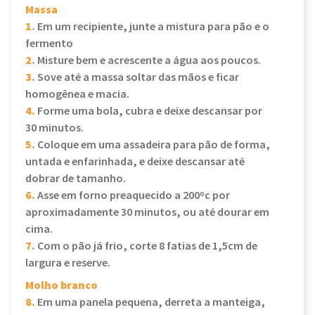
Massa
1.
Em um recipiente, junte a mistura para pão e o
fermento
2.
Misture bem e acrescente a água aos poucos.
3.
Sove até a massa soltar das mãos e ficar
homogênea e macia.
4.
Forme uma bola, cubra e deixe descansar por
30 minutos.
5.
Coloque em uma assadeira para pão de forma,
untada e enfarinhada, e deixe descansar até
dobrar de tamanho.
6.
Asse em forno preaquecido a 200ºc por
aproximadamente 30 minutos, ou até dourar em
cima.
7.
Com o pão já frio, corte 8 fatias de 1,5cm de
largura e reserve.
Molho branco
8.
Em uma panela pequena, derreta a manteiga,