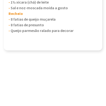
-
1½ xícara (chá) de leite
-
Sal e noz-moscada moída a gosto
Recheio
-
8 fatias de queijo muçarela
-
8 fatias de presunto
-
Queijo parmesão ralado para decorar