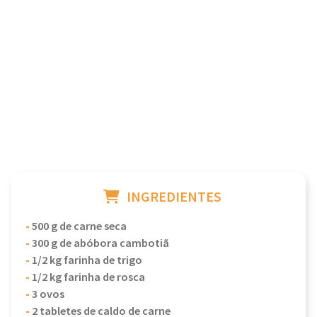
INGREDIENTES
-
500 g de carne seca
-
300 g de abóbora cambotiã
-
1/2 kg farinha de trigo
-
1/2 kg farinha de rosca
-
3 ovos
-
2 tabletes de caldo de carne