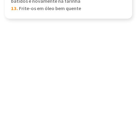
batidos e novamente na farinha
13.
Frite-os em óleo bem quente