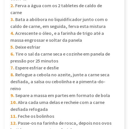
2.
Ferva a água com os 2 tabletes de caldo de
carne
3.
Bata a abóbora no liquidificador junto com o
caldo de carne, em seguida, ferva esta mistura
4.
Acrescente o óleo, e a farinha de trigo até a
massa engrossar e soltar da panela
5.
Deixe esfriar
6.
Tire o sal da carne seca e cozinhe em panela de
pressão por 25 minutos
7.
Espere esfriar e desfie
8.
Refogue a cebola no azeite, junte a carne seca
desfiada, a salsa ou cebolinha e a pimenta-do-
reino
9.
Separe a massa em partes em formato de bola
10.
Abra cada uma delas e recheie com a carne
desfiada refogada
11.
Feche os bolinhos
12.
Passe-os na farinha de rosca, depois nos ovos