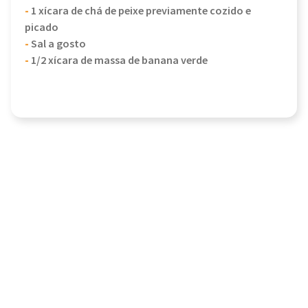
-
1 xícara de chá de peixe previamente cozido e
picado
-
Sal a gosto
-
1/2 xícara de massa de banana verde