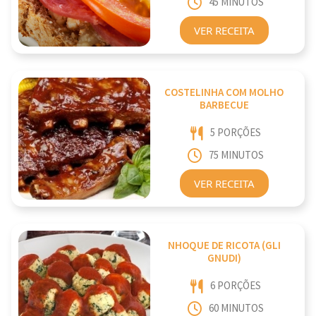
45 MINUTOS
VER RECEITA
COSTELINHA COM MOLHO
BARBECUE
5 PORÇÕES
75 MINUTOS
VER RECEITA
NHOQUE DE RICOTA (GLI
GNUDI)
6 PORÇÕES
60 MINUTOS