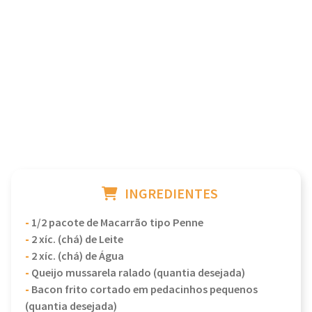
INGREDIENTES
-
1/2 pacote de Macarrão tipo Penne
-
2 xíc. (chá) de Leite
-
2 xíc. (chá) de Água
-
Queijo mussarela ralado (quantia desejada)
-
Bacon frito cortado em pedacinhos pequenos
(quantia desejada)