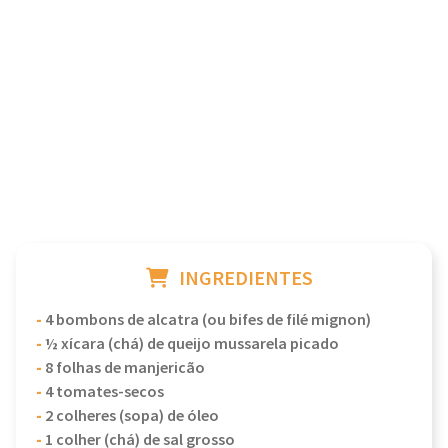
INGREDIENTES
-
4 bombons de alcatra (ou bifes de filé mignon)
-
½ xícara (chá) de queijo mussarela picado
-
8 folhas de manjericão
-
4 tomates-secos
-
2 colheres (sopa) de óleo
-
1 colher (chá) de sal grosso