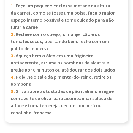
1.
Faça um pequeno corte (na metade da altura
da carne), como se fosse uma bolsa. faça o maior
espaço interno possível e tome cuidado para não
furar a carne
2.
Recheie com o queijo, o manjericão e os
tomates secos, apertando bem. feche com um
palito de madeira
3.
Aqueça bem o óleo em uma frigideira
antiaderente, arrume os bombons de alcatra e
grelhe por 6 minutos ou até dourar dos dois lados
4.
Polvilhe o sal e da pimenta-do-reino. retire os
bombons
5.
Sirva sobre as tostadas de pão italiano e regue
com azeite de oliva. para acompanhar salada de
alface e tomate-cereja. decore com nirá ou
cebolinha-francesa