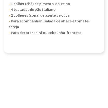
-
1 colher (chá) de pimenta-do-reino
-
4 tostadas de pão italiano
-
2 colheres (sopa) de azeite de oliva
-
Para acompanhar : salada de alface e tomate-
cereja
-
Para decorar : nirá ou cebolinha-francesa