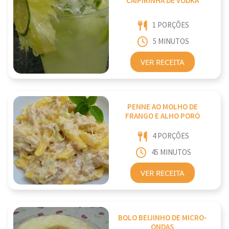
CAIPIRINHA DE VODKA
1 PORÇÕES
5 MINUTOS
VER RECEITA
PENNE AO MOLHO DE
FRANGO E ALHO PORÓ
4 PORÇÕES
45 MINUTOS
VER RECEITA
BOLO BEIJINHO DE MICRO-
ONDAS