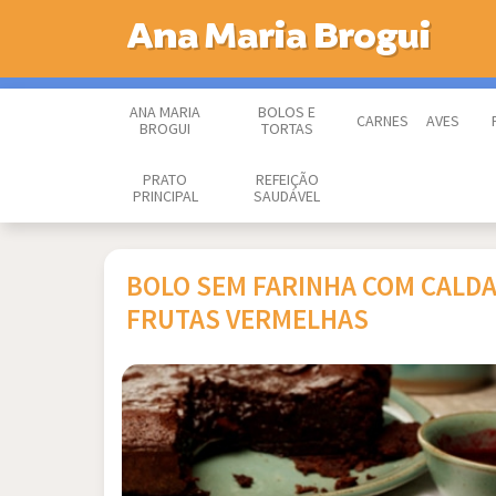
Ana Maria Brogui
ANA MARIA
BOLOS E
CARNES
AVES
BROGUI
TORTAS
PRATO
REFEIÇÃO
PRINCIPAL
SAUDÁVEL
BOLO SEM FARINHA COM CALDA
FRUTAS VERMELHAS