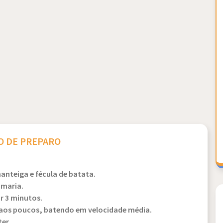
 DE PREPARO
nteiga e fécula de batata.
-maria.
r 3 minutos.
 aos poucos, batendo em velocidade média.
er.