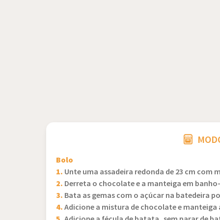
MODO
Bolo
1.
Unte uma assadeira redonda de 23 cm com ma
2.
Derreta o chocolate e a manteiga em banho
3.
Bata as gemas com o açúcar na batedeira po
4.
Adicione a mistura de chocolate e manteiga
5.
Adicione a fécula de batata, sem parar de bat