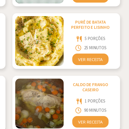
PURÊ DE BATATA
PERFEITO E LISINHO
5 PORÇÕES
25 MINUTOS
VER RECEITA
CALDO DE FRANGO
CASEIRO
1 PORÇÕES
90 MINUTOS
VER RECEITA