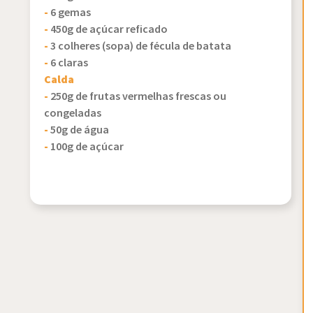
-
6 gemas
-
450g de açúcar reficado
-
3 colheres (sopa) de fécula de batata
-
6 claras
Calda
-
250g de frutas vermelhas frescas ou
congeladas
-
50g de água
-
100g de açúcar