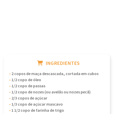
INGREDIENTES
-
2 copos de maça descascada, cortada em cubos
-
1/2 copo de óleo
-
1/2 copo de passas
-
1/2 copo de nozes (ou avelãs ou nozes pecã)
-
2/3 copos de açúcar
-
1/3 copo de açúcar mascavo
-
1 1/2 copo de farinha de trigo