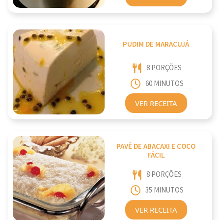
PUDIM DE MARACUJÁ
8 PORÇÕES
60 MINUTOS
VER RECEITA
PAVÊ DE ABACAXI E COCO
FÁCIL
8 PORÇÕES
35 MINUTOS
VER RECEITA