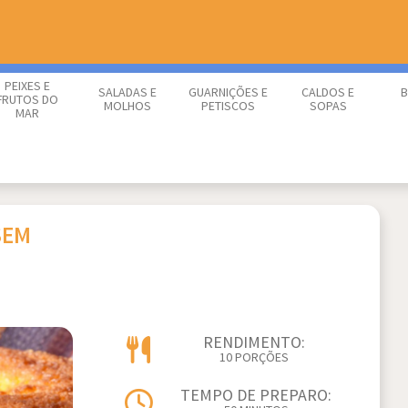
PEIXES E
SALADAS E
GUARNIÇÕES E
CALDOS E
B
FRUTOS DO
MOLHOS
PETISCOS
SOPAS
MAR
SEM
RENDIMENTO:
10 PORÇÕES
TEMPO DE PREPARO: