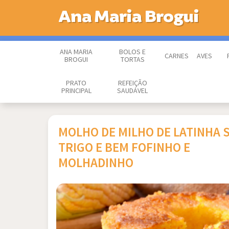
Ana Maria Brogui
ANA MARIA
BOLOS E
CARNES
AVES
BROGUI
TORTAS
PRATO
REFEIÇÃO
PRINCIPAL
SAUDÁVEL
MOLHO DE MILHO DE LATINHA 
TRIGO E BEM FOFINHO E
MOLHADINHO