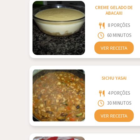
CREME GELADO DE
ABACAXI
8 PORÇÕES
60 MINUTOS
VER RECEITA
SICHU YASAI
4 PORÇÕES
30 MINUTOS
VER RECEITA