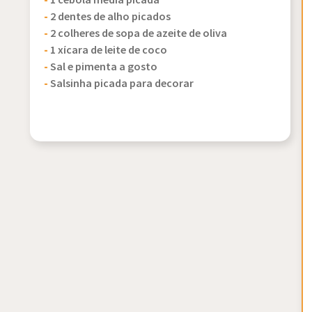
-
1 cebola média picada
-
2 dentes de alho picados
-
2 colheres de sopa de azeite de oliva
-
1 xícara de leite de coco
-
Sal e pimenta a gosto
-
Salsinha picada para decorar