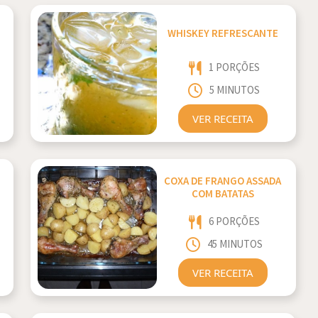
WHISKEY REFRESCANTE
1 PORÇÕES
5 MINUTOS
VER RECEITA
COXA DE FRANGO ASSADA
COM BATATAS
6 PORÇÕES
45 MINUTOS
VER RECEITA