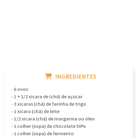
INGREDIENTES
-
6 ovos
-
1 + 1/2 xícara de (chá) de açúcar
-
3 xícaras (chá) de farinha de trigo
-
1 xícara (chá) de leite
-
1/2 xícara (chá) de margarina ou óleo
-
1 colher (sopa) de chocolate 50%
-
1 colher (sopa) de fermento