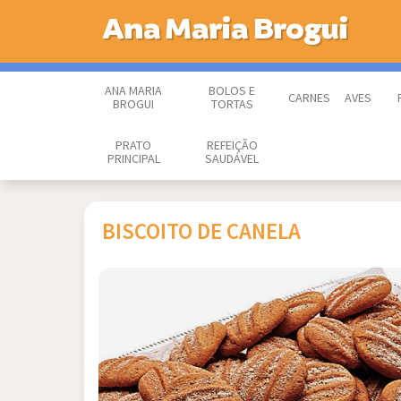
Ana Maria Brogui
ANA MARIA
BOLOS E
CARNES
AVES
BROGUI
TORTAS
PRATO
REFEIÇÃO
PRINCIPAL
SAUDÁVEL
BISCOITO DE CANELA