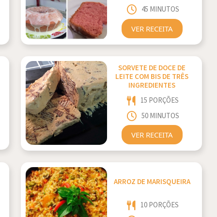
45 MINUTOS
VER RECEITA
SORVETE DE DOCE DE
LEITE COM BIS DE TRÊS
INGREDIENTES
15 PORÇÕES
50 MINUTOS
VER RECEITA
ARROZ DE MARISQUEIRA
10 PORÇÕES