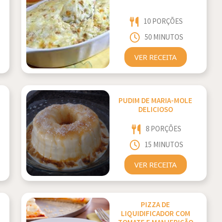
10 PORÇÕES
50 MINUTOS
VER RECEITA
PUDIM DE MARIA-MOLE
DELICIOSO
8 PORÇÕES
15 MINUTOS
VER RECEITA
PIZZA DE
LIQUIDIFICADOR COM