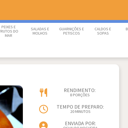
PEIXES E
SALADAS E
GUARNIÇÕES E
CALDOS E
B
FRUTOS DO
MOLHOS
PETISCOS
SOPAS
MAR
RENDIMENTO:
8 PORÇÕES
TEMPO DE PREPARO:
20 MINUTOS
ENVIADA POR: