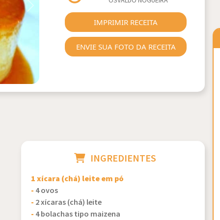
OSVALDO NOGUEIRA
Next
IMPRIMIR RECEITA
ENVIE SUA FOTO DA RECEITA
INGREDIENTES
1 xícara (chá) leite em pó
-
4 ovos
-
2 xícaras (chá) leite
-
4 bolachas tipo maizena