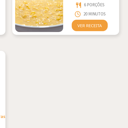
6 PORÇÕES
20 MINUTOS
VER RECEITA
,
ras