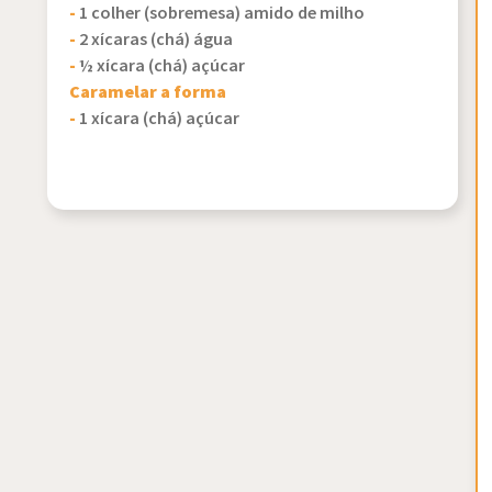
-
1 colher (sobremesa) amido de milho
-
2 xícaras (chá) água
-
½ xícara (chá) açúcar
Caramelar a forma
-
1 xícara (chá) açúcar