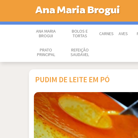
Ana Maria Brogui
ANA MARIA
BOLOS E
CARNES
AVES
BROGUI
TORTAS
PRATO
REFEIÇÃO
PRINCIPAL
SAUDÁVEL
PUDIM DE LEITE EM PÓ