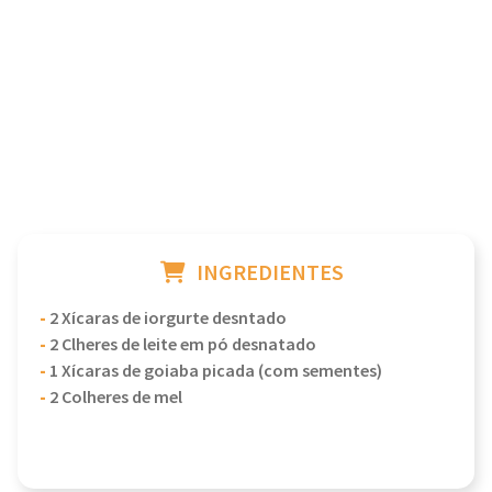
INGREDIENTES
-
2 Xícaras de iorgurte desntado
-
2 Clheres de leite em pó desnatado
-
1 Xícaras de goiaba picada (com sementes)
-
2 Colheres de mel