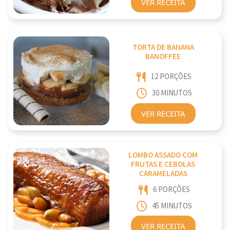
VER RECEITA
TORTA DE BANANA
BANOFFEE
12 PORÇÕES
30 MINUTOS
VER RECEITA
LOMBO ASSADO COM
FRUTAS E CEBOLAS
CARAMELADAS
6 PORÇÕES
45 MINUTOS
VER RECEITA