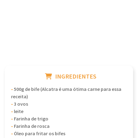
INGREDIENTES
-
500g de bife (Alcatra é uma ótima carne para essa
receita)
-
3 ovos
-
leite
-
Farinha de trigo
-
Farinha de rosca
-
Óleo para fritar os bifes