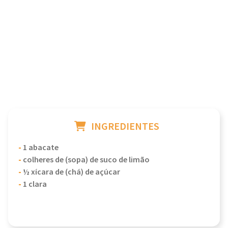
INGREDIENTES
-
1 abacate
-
colheres de (sopa) de suco de limão
-
½ xícara de (chá) de açúcar
-
1 clara