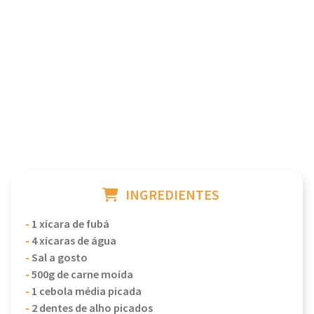
INGREDIENTES
-
1 xícara de fubá
-
4 xícaras de água
-
Sal a gosto
-
500g de carne moída
-
1 cebola média picada
-
2 dentes de alho picados