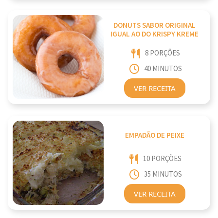
DONUTS SABOR ORIGINAL
IGUAL AO DO KRISPY KREME
8 PORÇÕES
40 MINUTOS
VER RECEITA
EMPADÃO DE PEIXE
10 PORÇÕES
35 MINUTOS
VER RECEITA