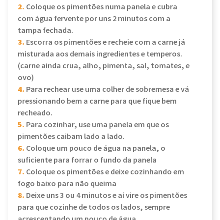
2.
Coloque os pimentões numa panela e cubra
com água fervente por uns 2 minutos com a
tampa fechada.
3.
Escorra os pimentões e recheie com a carne já
misturada aos demais ingredientes e temperos.
(carne ainda crua, alho, pimenta, sal, tomates, e
ovo)
4.
Para rechear use uma colher de sobremesa e vá
pressionando bem a carne para que fique bem
recheado.
5.
Para cozinhar, use uma panela em que os
pimentões caibam lado a lado.
6.
Coloque um pouco de água na panela, o
suficiente para forrar o fundo da panela
7.
Coloque os pimentões e deixe cozinhando em
fogo baixo para não queima
8.
Deixe uns 3 ou 4 minutos e aí vire os pimentões
para que cozinhe de todos os lados, sempre
acrescentando um pouco de água.