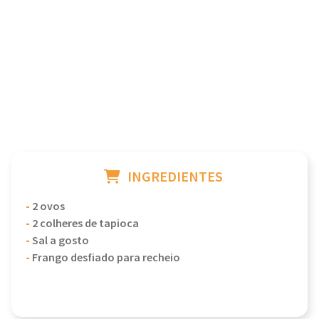
INGREDIENTES
-
2 ovos
-
2 colheres de tapioca
-
Sal a gosto
-
Frango desfiado para recheio