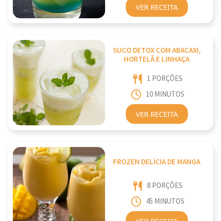
VER RECEITA
SUCO DETOX COM ABACAXI,
HORTELÃ E LINHAÇA
1 PORÇÕES
10 MINUTOS
VER RECEITA
FROZEN DELÍCIA DE MANGA
8 PORÇÕES
45 MINUTOS
VER RECEITA