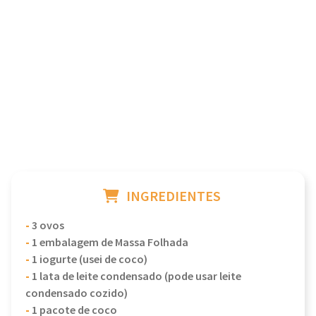
INGREDIENTES
-
3 ovos
-
1 embalagem de Massa Folhada
-
1 iogurte (usei de coco)
-
1 lata de leite condensado (pode usar leite
condensado cozido)
-
1 pacote de coco