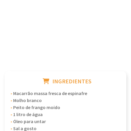
INGREDIENTES
-
Macarrão massa fresca de espinafre
-
Molho branco
-
Peito de frango moído
-
1 litro de água
-
Óleo para untar
-
Sal a gosto