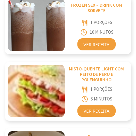
FROZEN SEX – DRINK COM
SORVETE
1 PORÇÕES
10 MINUTOS
VER RECEITA
MISTO-QUENTE LIGHT COM
PEITO DE PERU E
POLENGUINHO
1 PORÇÕES
5 MINUTOS
VER RECEITA