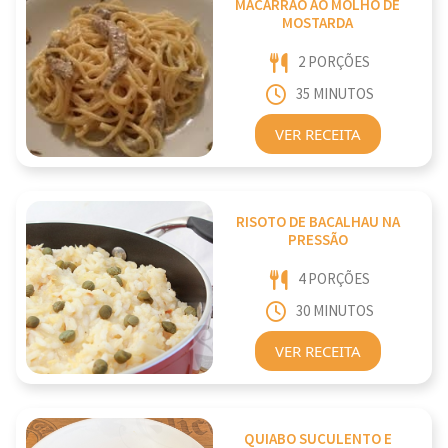
MACARRÃO AO MOLHO DE
MOSTARDA
2 PORÇÕES
35 MINUTOS
VER RECEITA
RISOTO DE BACALHAU NA
PRESSÃO
4 PORÇÕES
30 MINUTOS
VER RECEITA
QUIABO SUCULENTO E