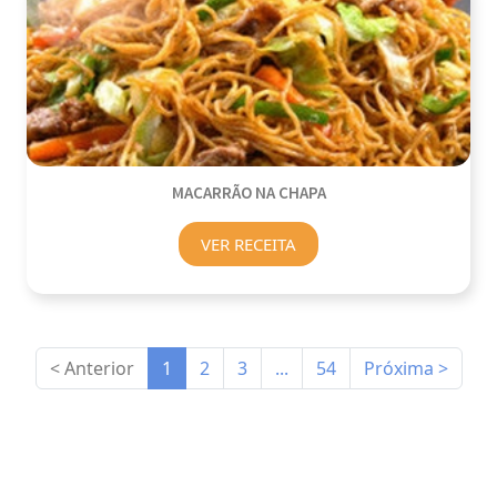
MACARRÃO NA CHAPA
VER RECEITA
< Anterior
1
2
3
...
54
Próxima >