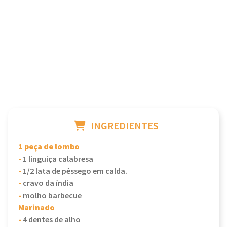
INGREDIENTES
1 peça de lombo
-
1 linguiça calabresa
-
1/2 lata de pêssego em calda.
-
cravo da índia
-
molho barbecue
Marinado
-
4 dentes de alho