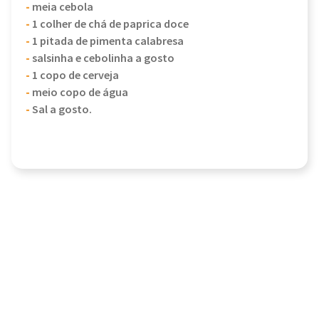
-
meia cebola
-
1 colher de chá de paprica doce
-
1 pitada de pimenta calabresa
-
salsinha e cebolinha a gosto
-
1 copo de cerveja
-
meio copo de água
-
Sal a gosto.