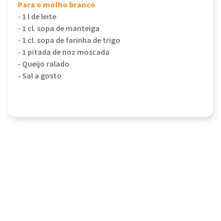
Para o molho branco
-
1 l de leite
-
1 cl. sopa de manteiga
-
1 cl. sopa de farinha de trigo
-
1 pitada de noz moscada
-
Queijo ralado
-
Sal a gosto