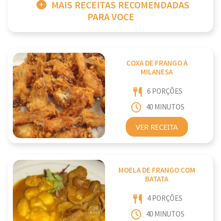
MAIS RECEITAS RECOMENDADAS
PARA VOCE
COXA DE FRANGO À
MILANESA
6 PORÇÕES
40 MINUTOS
VER RECEITA
MOELA DE FRANGO COM
BATATA
4 PORÇÕES
40 MINUTOS