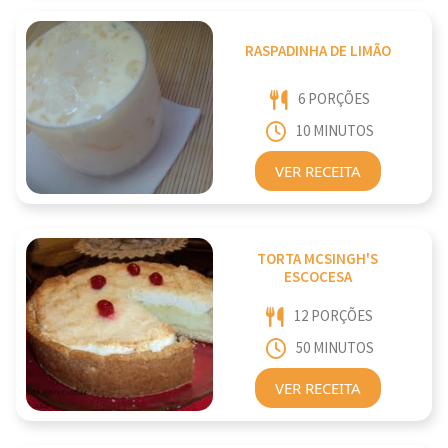
RASPADINHA DE LIMÃO
6 PORÇÕES
10 MINUTOS
VER RECEITA
TORTA MCSINGH'S
ESCOCESA
12 PORÇÕES
50 MINUTOS
VER RECEITA