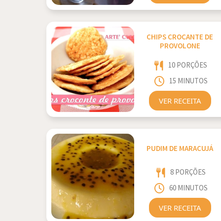
CHIPS CROCANTE DE
PROVOLONE
10 PORÇÕES
15 MINUTOS
VER RECEITA
PUDIM DE MARACUJÁ
8 PORÇÕES
60 MINUTOS
VER RECEITA