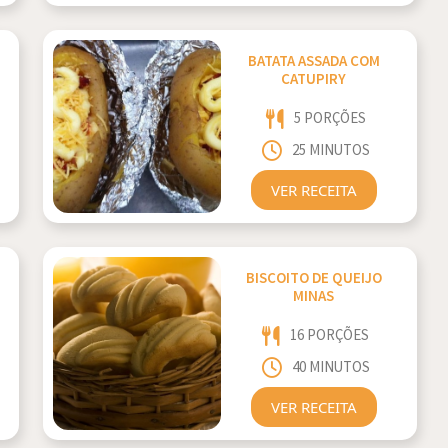
BATATA ASSADA COM
CATUPIRY
5 PORÇÕES
25 MINUTOS
VER RECEITA
BISCOITO DE QUEIJO
MINAS
16 PORÇÕES
40 MINUTOS
VER RECEITA