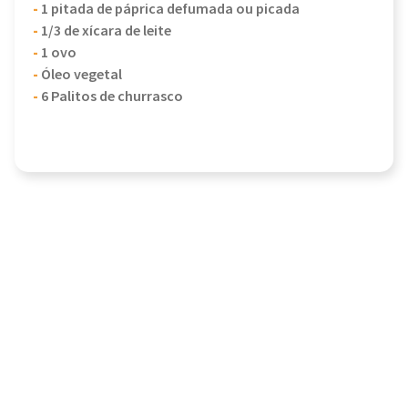
-
1 pitada de páprica defumada ou picada
-
1/3 de xícara de leite
-
1 ovo
-
Óleo vegetal
-
6 Palitos de churrasco