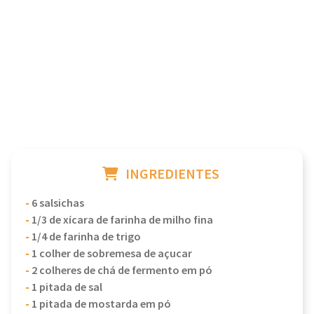
INGREDIENTES
-
6 salsichas
-
1/3 de xícara de farinha de milho fina
-
1/4 de farinha de trigo
-
1 colher de sobremesa de açucar
-
2 colheres de chá de fermento em pó
-
1 pitada de sal
-
1 pitada de mostarda em pó