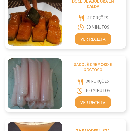
DOCE DE ABÓBORA EM
CALDA
4 PORÇÕES
50 MINUTOS
VER RECEITA
SACOLÉ CREMOSO E
GOSTOSO
30 PORÇÕES
100 MINUTOS
VER RECEITA
THE MODERNISTA