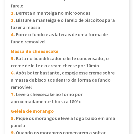
farelo
2.
Derreta a manteiga no microondas
3.
Misture a manteiga e o farelo de biscoitos para
fazer a massa
4.
Forre o fundo e as laterais de uma forma de
fundo removível
Massa do cheesecake
5.
Bata no liquidificador o leite condensado, o
creme de leite e o cream cheese por 10min
6.
Após bater bastante, despeje esse creme sobre
a massa de biscoitos dentro da forma de fundo
removível
7.
Leve o cheesecake ao forno por
aproximadamente 1 hora a 180ºc
Geleia de morango
8.
Pique os morangos e leve a fogo baixo em uma
panela
9.
Quando os morangos começarem a soltar