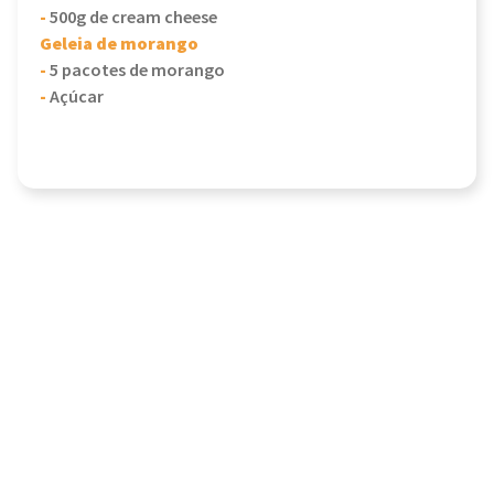
-
500g de cream cheese
Geleia de morango
-
5 pacotes de morango
-
Açúcar