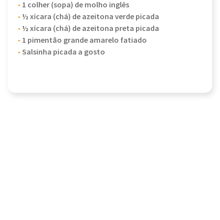
-
1 colher (sopa) de molho inglês
-
½ xícara (chá) de azeitona verde picada
-
½ xícara (chá) de azeitona preta picada
-
1 pimentão grande amarelo fatiado
-
Salsinha picada a gosto