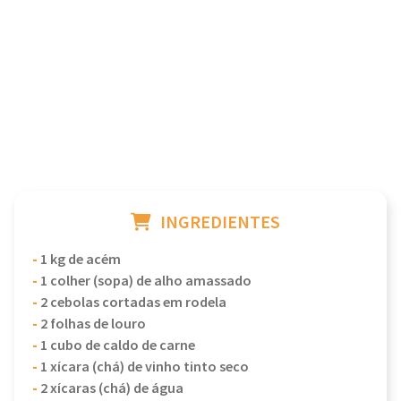
INGREDIENTES
-
1 kg de acém
-
1 colher (sopa) de alho amassado
-
2 cebolas cortadas em rodela
-
2 folhas de louro
-
1 cubo de caldo de carne
-
1 xícara (chá) de vinho tinto seco
-
2 xícaras (chá) de água