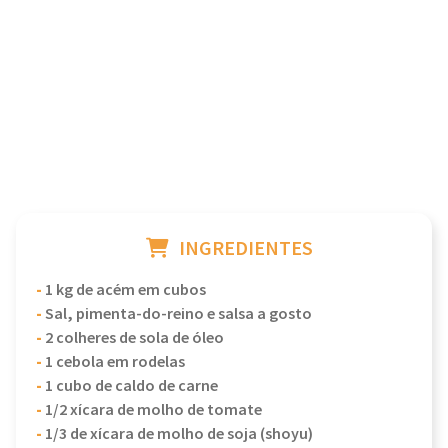
INGREDIENTES
-
1 kg de acém em cubos
-
Sal, pimenta-do-reino e salsa a gosto
-
2 colheres de sola de óleo
-
1 cebola em rodelas
-
1 cubo de caldo de carne
-
1/2 xícara de molho de tomate
-
1/3 de xícara de molho de soja (shoyu)