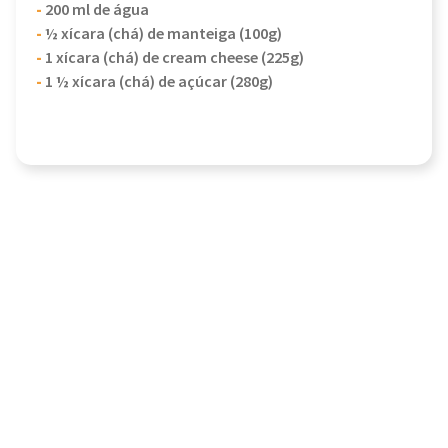
-
200 ml de água
-
½ xícara (chá) de manteiga (100g)
-
1 xícara (chá) de cream cheese (225g)
-
1 ½ xícara (chá) de açúcar (280g)