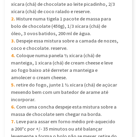
xícara (chá) de chocolate ao leite picadinho, 2/3
xícara (chá) de coco ralado e reserve.
2.
Misture numa tigela 1 pacote de massa para
bolo de chocolate (450g), 1/3 xícara (chá) de
óleo, 3 ovos batidos, 200 ml de água.
3.
Despeje essa mistura sobre a camada de nozes,
coco e chocolate. reserve.
4.
Coloque numa panela ½ xícara (chá) de
manteiga, 1 xícara (chá) de cream cheese e leve
ao fogo baixo até derreter a manteiga e
amolecer o cream cheese.
5.
retire do fogo, junte 1 ½ xícara (chá) de açúcar
mexendo bem com um batedor de arame até
incorporar.
6.
Com uma concha despeje esta mistura sobre a
massa de chocolate sem chegar na borda.
7.
Leve para assar em forno médio pré-aquecido
a 200°c por +/- 35 minutos ou até balançar
levemente a forma o bolo não se mexer. retire do