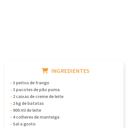
INGREDIENTES
-
3 peitos de frango
-
3 pacotes de pão puma
-
2 caixas de creme de leite
-
2 kg de batatas
-
900 ml de leite
-
4 colheres de manteiga
-
Sal a gosto