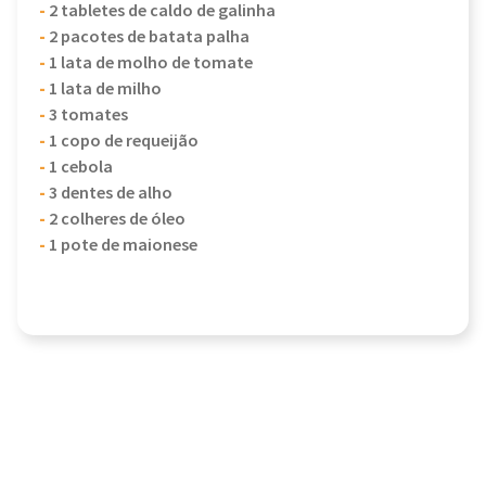
-
2 tabletes de caldo de galinha
-
2 pacotes de batata palha
-
1 lata de molho de tomate
-
1 lata de milho
-
3 tomates
-
1 copo de requeijão
-
1 cebola
-
3 dentes de alho
-
2 colheres de óleo
-
1 pote de maionese