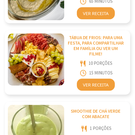
65 MINUTOS
VER RECEITA
TÁBUA DE FRIOS: PARA UMA
FESTA, PARA COMPARTILHAR
EM FAMÍLIA OU VER UM
FILME!
10 PORÇÕES
15 MINUTOS
VER RECEITA
SMOOTHIE DE CHÁ VERDE
COM ABACATE
1 PORÇÕES