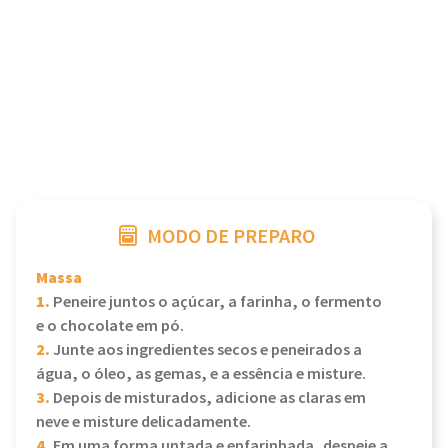
MODO DE PREPARO
Massa
1.
Peneire juntos o açúcar, a farinha, o fermento
e o chocolate em pó.
2.
Junte aos ingredientes secos e peneirados a
água, o óleo, as gemas, e a essência e misture.
3.
Depois de misturados, adicione as claras em
neve e misture delicadamente.
4.
Em uma forma untada e enfarinhada, despeje a