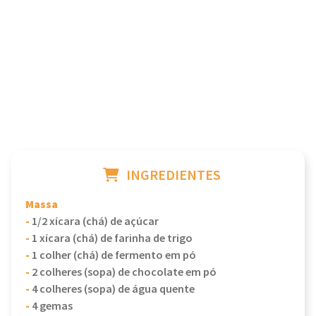
INGREDIENTES
Massa
-
1/2 xícara (chá) de açúcar
-
1 xícara (chá) de farinha de trigo
-
1 colher (chá) de fermento em pó
-
2 colheres (sopa) de chocolate em pó
-
4 colheres (sopa) de água quente
-
4 gemas