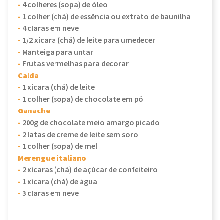
-
4 colheres (sopa) de óleo
-
1 colher (chá) de essência ou extrato de baunilha
-
4 claras em neve
-
1/2 xícara (chá) de leite para umedecer
-
Manteiga para untar
-
Frutas vermelhas para decorar
Calda
-
1 xícara (chá) de leite
-
1 colher (sopa) de chocolate em pó
Ganache
-
200g de chocolate meio amargo picado
-
2 latas de creme de leite sem soro
-
1 colher (sopa) de mel
Merengue italiano
-
2 xícaras (chá) de açúcar de confeiteiro
-
1 xícara (chá) de água
-
3 claras em neve