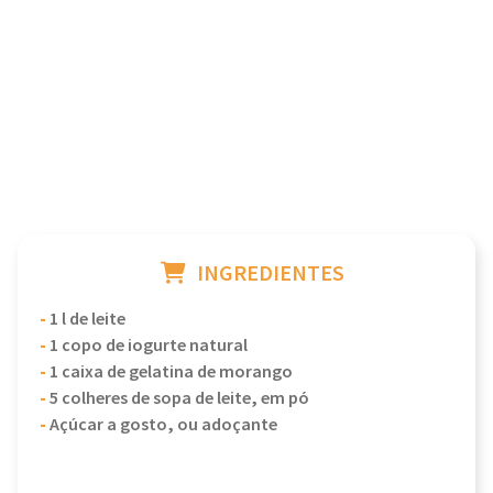
INGREDIENTES
-
1 l de leite
-
1 copo de iogurte natural
-
1 caixa de gelatina de morango
-
5 colheres de sopa de leite, em pó
-
Açúcar a gosto, ou adoçante