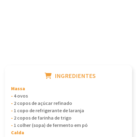
INGREDIENTES
Massa
-
4 ovos
-
2 copos de açúcar refinado
-
1 copo de refrigerante de laranja
-
2 copos de farinha de trigo
-
1 colher (sopa) de fermento em pó
Calda